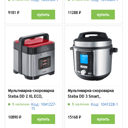
9181 ₽
11288 ₽
купить
купить
Мультиварка-скороварка
Мультиварка-скороварка
Steba DD 2 XL ECO,
Steba DD 3 Smart,
серебристый/черный
серебристый/черный
В наличии
Код: 1041227-
В наличии
Код: 1041228-1
1S
10890 ₽
15168 ₽
купить
купить