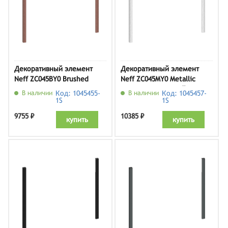
Декоративный элемент
Декоративный элемент
Neff ZC045BY0 Brushed
Neff ZC045MY0 Metallic
Bronze, бронза
Silver, серебристый
В наличии
Код: 1045455-
В наличии
Код: 1045457-
(кофемашина 45см)
металлик (кофемашина
1S
1S
45см)
9755 ₽
10385 ₽
купить
купить