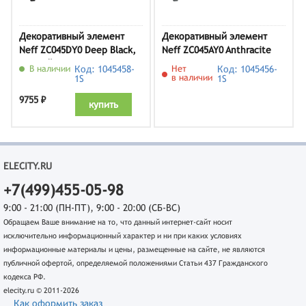
Декоративный элемент
Декоративный элемент
Neff ZC045DY0 Deep Black,
Neff ZC045AY0 Anthracite
черный (кофемашина
Grey, антрацит
В наличии
Код: 1045458-
Нет
Код: 1045456-
45см)
(кофемашина 45см)
в наличии
1S
1S
9755 ₽
купить
ELECITY.RU
+7(499)455-05-98
9:00 - 21:00 (ПН-ПТ), 9:00 - 20:00 (СБ-ВС)
Обращаем Ваше внимание на то, что данный интернет-сайт носит
исключительно информационный характер и ни при каких условиях
информационные материалы и цены, размещенные на сайте, не являются
публичной офертой, определяемой положениями Статьи 437 Гражданского
кодекса РФ.
elecity.ru © 2011-2026
Как оформить заказ