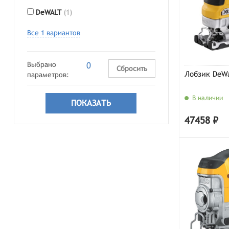
DeWALT
(1)
Все 1 вариантов
Выбрано
0
Сбросить
Лобзик DeWa
параметров:
В наличии
47458 ₽