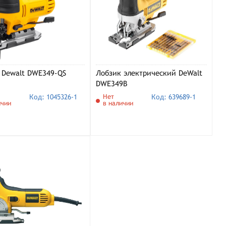
 Dewalt DWE349-QS
Лобзик электрический DeWalt
DWE349B
Код: 1045326-1
Нет
Код: 639689-1
ичии
в наличии