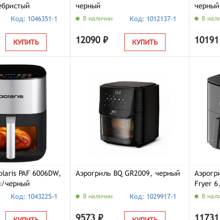
ебристый
черный
черный
Код: 1046351-1
В наличии
Код: 1012137-1
В нал
12090 ₽
10191
КУПИТЬ
КУПИТЬ
olaris PAF 6006DW,
Аэрогриль BQ GR2009, черный
Аэрогри
й/черный
Fryer 6
(BHR73
Код: 1043225-1
В наличии
Код: 1029917-1
В нал
9573 ₽
11731