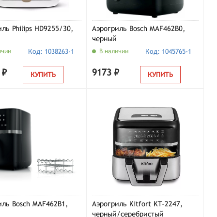
ль Philips HD9255/30,
Аэрогриль Bosch MAF462B0,
черный
ичии
Код: 1038263-1
В наличии
Код: 1045765-1
 ₽
9173 ₽
КУПИТЬ
КУПИТЬ
иль Bosch MAF462B1,
Аэрогриль Kitfort KT-2247,
черный/серебристый