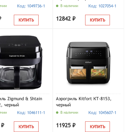
ичии
Код: 1049736-1
В наличии
Код: 1027054-1
₽
12842 ₽
КУПИТЬ
КУПИТЬ
иль Zigmund & Shtain
Аэрогриль Kitfort КТ-8153,
2, черный
черный
ичии
Код: 1046111-1
В наличии
Код: 1045607-1
 ₽
11925 ₽
КУПИТЬ
КУПИТЬ