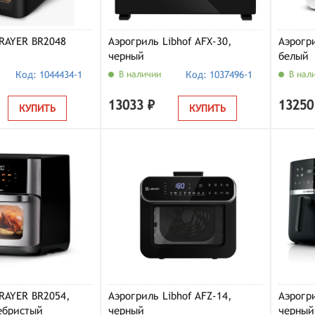
RAYER BR2048
Аэрогриль Libhof AFX-30,
Аэрогри
черный
белый
Код: 1044434-1
В наличии
Код: 1037496-1
В нал
13033 ₽
13250
КУПИТЬ
КУПИТЬ
RAYER BR2054,
Аэрогриль Libhof AFZ-14,
Аэрогр
ебристый
черный
черный