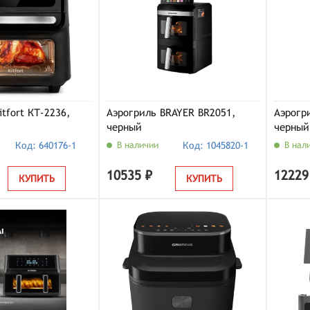
tfort КТ-2236,
Аэрогриль BRAYER BR2051,
Аэрогр
черный
черный
Код: 640176-1
В наличии
Код: 1045820-1
В нал
10535 ₽
12229
КУПИТЬ
КУПИТЬ