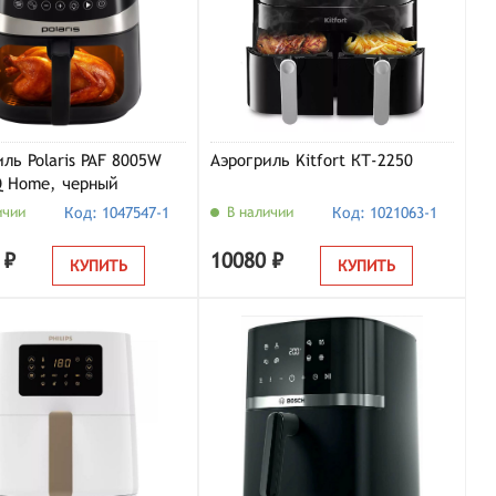
ль Polaris PAF 8005W
Аэрогриль Kitfort КТ-2250
IQ Home, черный
ичии
Код: 1047547-1
В наличии
Код: 1021063-1
 ₽
10080 ₽
КУПИТЬ
КУПИТЬ