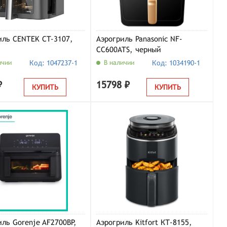
иль CENTEK CT-3107,
Аэрогриль Panasonic NF-
CC600ATS, черный
ичии
Код: 1047237-1
В наличии
Код: 1034190-1
₽
15798 ₽
КУПИТЬ
КУПИТЬ
иль Gorenje AF2700BP,
Аэрогриль Kitfort КТ-8155,