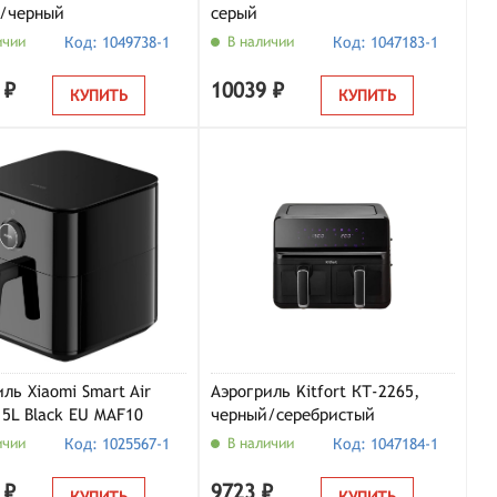
/черный
серый
ичии
Код: 1049738-1
В наличии
Код: 1047183-1
 ₽
10039 ₽
КУПИТЬ
КУПИТЬ
ль Xiaomi Smart Air
Аэрогриль Kitfort КТ-2265,
.5L Black EU MAF10
черный/серебристый
57EU)
ичии
Код: 1025567-1
В наличии
Код: 1047184-1
 ₽
9723 ₽