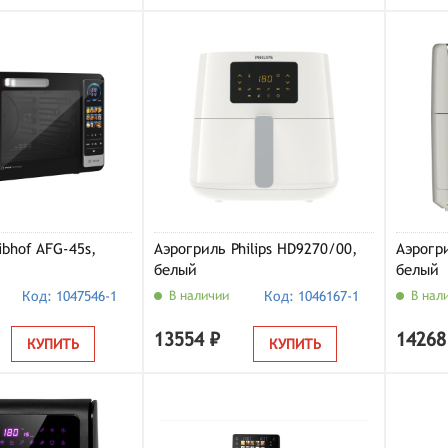
ibhof AFG-45s,
Аэрогриль Philips HD9270/00,
Аэрогр
белый
белый
Код: 1047546-1
В наличии
Код: 1046167-1
В нал
13554 ₽
14268
КУПИТЬ
КУПИТЬ