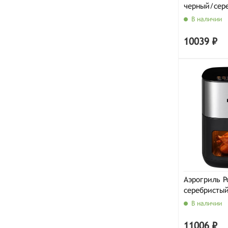
черный/сер
В наличии
10039 ₽
Аэрогриль P
серебристы
В наличии
11006 ₽