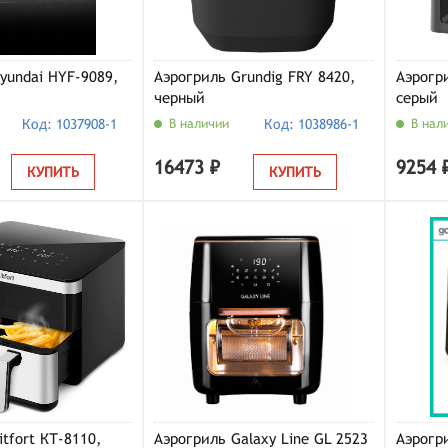
yundai HYF-9089,
Аэрогриль Grundig FRY 8420,
Аэрогр
черный
серый
Код: 1037908-1
В наличии
Код: 1038986-1
В нал
16473 ₽
9254 
КУПИТЬ
КУПИТЬ
tfort КТ-8110,
Аэрогриль Galaxy Line GL 2523
Аэрогр