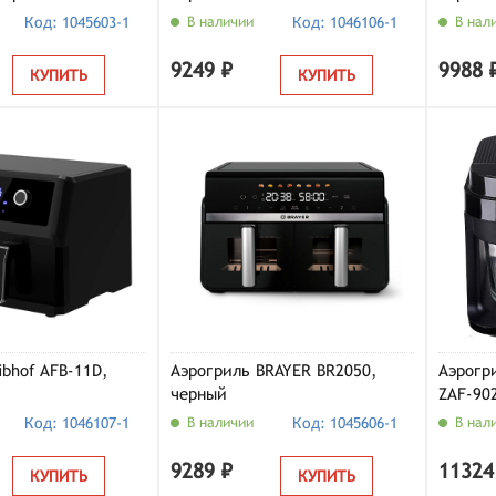
Код: 1045603-1
В наличии
Код: 1046106-1
В нал
9249 ₽
9988 
КУПИТЬ
КУПИТЬ
ibhof AFB-11D,
Аэрогриль BRAYER BR2050,
Аэрогр
черный
ZAF-90
Код: 1046107-1
В наличии
Код: 1045606-1
В нал
9289 ₽
11324
КУПИТЬ
КУПИТЬ