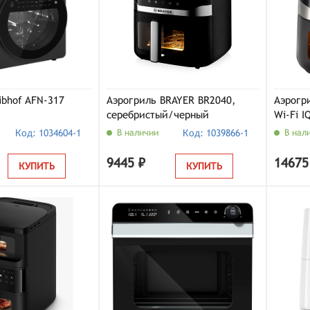
ibhof AFN-317
Аэрогриль BRAYER BR2040,
Аэрогри
серебристый/черный
Wi-Fi 
Код: 1034604-1
В наличии
Код: 1039866-1
В нал
9445 ₽
14675
КУПИТЬ
КУПИТЬ