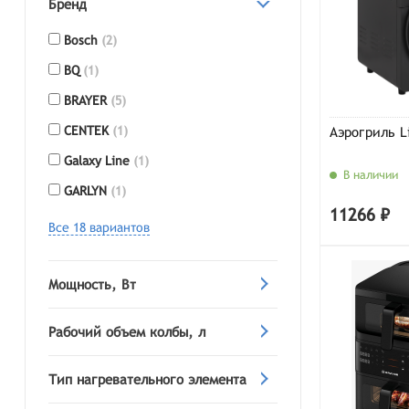
Бренд
Bosch
(2)
BQ
(1)
BRAYER
(5)
CENTEK
(1)
Аэрогриль L
Galaxy Line
(1)
В наличии
GARLYN
(1)
11266 ₽
Все 18 вариантов
Мощность, Вт
Рабочий объем колбы, л
Тип нагревательного элемента