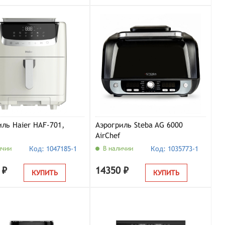
иль Haier HAF-701,
Аэрогриль Steba AG 6000
AirChef
ичии
Код: 1047185-1
В наличии
Код: 1035773-1
 ₽
14350 ₽
КУПИТЬ
КУПИТЬ