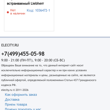
встраиваемый Liebherr
IFNd 3954
Нет
Код: 1036472-1
в наличии
ELECITY.RU
+7(499)455-05-98
9:00 - 21:00 (ПН-ПТ), 9:00 - 20:00 (СБ-ВС)
Обращаем Ваше внимание на то, что данный интернет-сайт носит
исключительно информационный характер и ни при каких условиях
информационные материалы и цены, размещенные на сайте, не являются
публичной офертой, определяемой положениями Статьи 437 Гражданского
кодекса РФ.
elecity.ru © 2011-2026
Как оформить заказ
Доставка
Прием товара
Почему покупать у нас