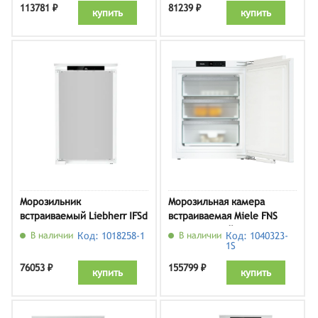
113781 ₽
81239 ₽
купить
купить
Морозильник
Морозильная камера
встраиваемый Liebherr IFSd
встраиваемая Miele FNS
3904
7040 D, белый
В наличии
Код: 1018258-1
В наличии
Код: 1040323-
1S
76053 ₽
155799 ₽
купить
купить