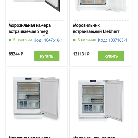
Морозильная камера
Морозильник
встраиваемая Smeg
встраиваемый Liebherr
U8F082DE1, белый
IFNbi 3553
В наличии
Код: 1047616-1
В наличии
Код: 1037163-1
85244 ₽
121131 ₽
купить
купить