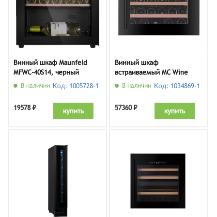
Винный шкаф Maunfeld
Винный шкаф
MFWC-40S14, черный
встраиваемый MC Wine
W24B
В наличии
Код: 1005728-1
В наличии
Код: 1034869-1
19578 ₽
57360 ₽
купить
купить