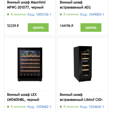
Винный шкаф Maunfeld
Винный шкаф
MFWC-201D77, черный
встраиваемый AEG
NSW8S823GT
В наличии
Код: 1005726-1
В наличии
Код: 1049004-1
52339 ₽
144196 ₽
купить
купить
Винный шкаф LEX
Винный шкаф
LWD6054BL, черный
встраиваемый Libhof CXD-
16 Black
В наличии
Код: 1029682-1
В наличии
Код: 1034642-1