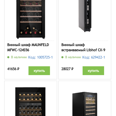
Винный шкаф MAUNFELD
Винный шкаф
MFWC-124S56
встраиваемый Libhof CX-9
black
В наличии
Код: 1005725-1
В наличии
Код: 629422-1
41656 ₽
28027 ₽
купить
купить