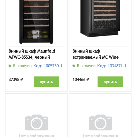
Винный шкаф Maunfeld
Винный шкаф
MFWC-85S34, черный
встраиваемый MC Wine
W46B
В наличии
Код: 1005730-1
В наличии
Код: 1034871-1
37398 ₽
104466 ₽
купить
купить