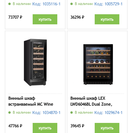
В наличии
Код: 1035116-1
В наличии
Код: 1005729-1
73707 ₽
36296 ₽
купить
купить
Винный шкаф
Винный шкаф LEX
встраиваемый MC Wine
LWD6046BL Dual Zone,
W20В
черный
В наличии
Код: 1034870-1
В наличии
Код: 1029674-1
47766 ₽
39645 ₽
купить
купить