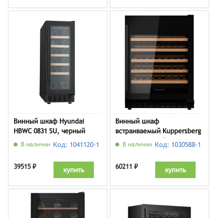
Винный шкаф Hyundai
Винный шкаф
HBWC 0831 SU, черный
встраиваемый Kuppersberg
RBW 85, черный
В наличии
Код: 1041120-1
В наличии
Код: 1030588-1
39515 ₽
60211 ₽
купить
купить