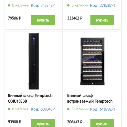
WineSafe 18 EB inox
EWTgw 2383, белый
В наличии
Код: 548348-1
В наличии
Код: 378287-1
79506 ₽
333462 ₽
купить
купить
Винный шкаф Temptech
Винный шкаф
OBIU15SBB
встраиваемый Temptech
WP120DCB
В наличии
Код: 609048-1
В наличии
Код: 618792-1
53908 ₽
206443 ₽
купить
купить