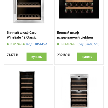
Винный шкаф Caso
Винный шкаф
WineSafe 12 Classic
встраиваемый Liebherr
WKEgb 582, черный
В наличии
Код: 186445-1
В наличии
Код: 326887-1S
71477 ₽
239180 ₽
купить
купить