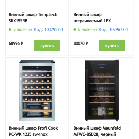
Винный шкаф Temptech
Винный шкаф
SKX15SRB
встраиваемый LEX
LWD6036BL Dual Zone S,
В наличии
Код: 1037957-1
В наличии
Код: 1029673-1
черный
68996 ₽
80070 ₽
купить
купить
Винный шкаф Profi Cook
Винный шкаф Maunfeld
PC-WK 1235 sw-inox
MFWC-85D28, черный