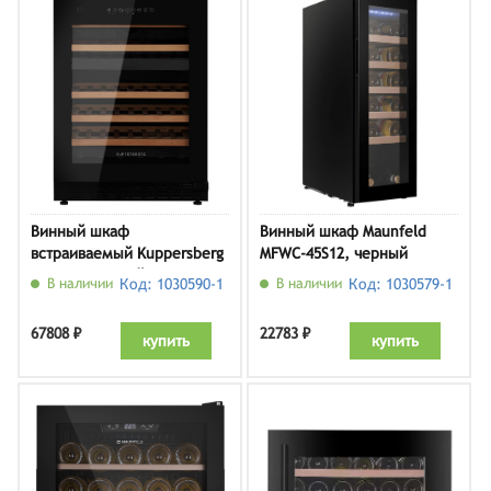
Винный шкаф
Винный шкаф Maunfeld
встраиваемый Kuppersberg
MFWC-45S12, черный
RBW 86, черный
В наличии
Код: 1030590-1
В наличии
Код: 1030579-1
67808 ₽
22783 ₽
купить
купить