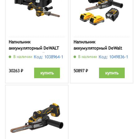
Напильник
Напильник
аккумуляторный DeWALT
аккумуляторный DeWalt
DCM200NT-XJ (кейс, без
DCM200E2T-QW (2 АКБ и ЗУ,
В наличии
Код: 1038964-1
В наличии
Код: 1049836-1
АКБ и ЗУ)
кейс)
30263 ₽
50897 ₽
купить
купить