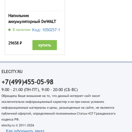
Напильник
аккумуляторный DeWALT
DCM200N-XJ (без АКБ и ЗУ)
В наличии
Код: 1050257-1
29658 ₽
купить
ELECITY.RU
+7(499)455-05-98
9:00 - 21:00 (ПН-ПТ), 9:00 - 20:00 (СБ-ВС)
Обращаем Ваше внимание на то, что данный интернет-сайт носит
исключительно информационный характер и ни при каких условиях
информационные материалы и цены, размещенные на сайте, не являются
публичной офертой, определяемой положениями Статьи 437 Гражданского
кодекса РФ.
elecity.ru © 2011-2026
Как оформить заказ