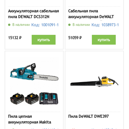
Аккумуляторная сабельная
Сабельная пила
пила DEWALT DCS312N
аккумуляторная DeWALT
DCS367P2-QW (кейс, с 2 АКБ
В наличии
Код: 1001091-1
В наличии
Код: 1038973-1
и ЗУ)
15132 ₽
51059 ₽
купить
купить
Пила цепная
Пила DeWALT DWE397
аккумуляторная Makita
DUC355PT2