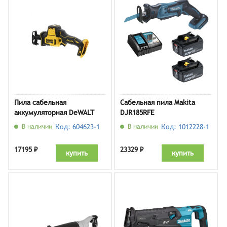
Пила сабельная
Сабельная пила Makita
аккумуляторная DeWALT
DJR185RFE
DCS369N, без АКБ и ЗУ
В наличии
Код: 604623-1
В наличии
Код: 1012228-1
17195 ₽
23329 ₽
купить
купить