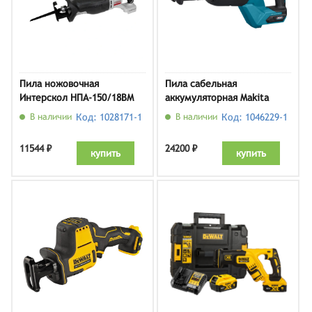
Пила ножовочная
Пила сабельная
Интерскол НПА-150/18ВМ
аккумуляторная Makita
(763.4.1.70)
JR002GZ (без АКБ и ЗУ)
В наличии
Код: 1028171-1
В наличии
Код: 1046229-1
11544 ₽
24200 ₽
купить
купить