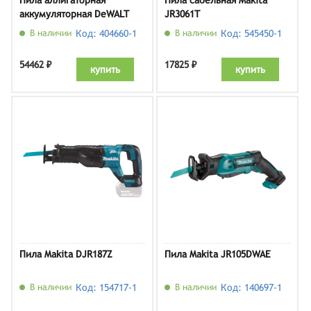
Пила аллигаторная
Пила сабельная Makita
аккумуляторная DeWALT
JR3061T
DCS397N, без АКБ и ЗУ
В наличии
Код: 404660-1
В наличии
Код: 545450-1
54462 ₽
17825 ₽
купить
купить
Пила Makita DJR187Z
Пила Makita JR105DWAE
В наличии
Код: 154717-1
В наличии
Код: 140697-1