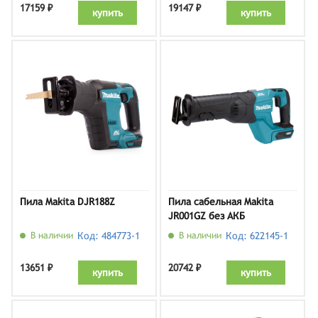
17159 ₽
19147 ₽
купить
купить
Пила Makita DJR188Z
Пила сабельная Makita
JR001GZ без АКБ
В наличии
Код: 484773-1
В наличии
Код: 622145-1
13651 ₽
20742 ₽
купить
купить