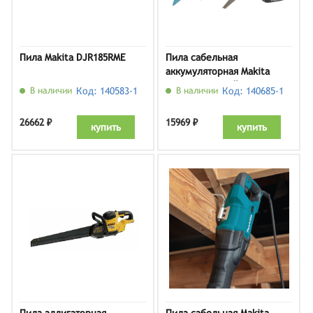
Пила Makita DJR185RME
Пила сабельная
аккумуляторная Makita
JR103DWAE (кейс, 2 АКБ и
В наличии
Код: 140583-1
В наличии
Код: 140685-1
ЗУ)
26662 ₽
15969 ₽
купить
купить