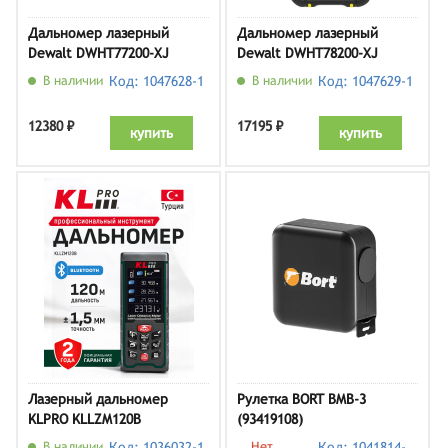
Дальномер лазерный
Дальномер лазерный
Dewalt DWHT77200-XJ
Dewalt DWHT78200-XJ
В наличии
Код: 1047628-1
В наличии
Код: 1047629-1
12380 ₽
17195 ₽
купить
купить
Лазерный дальномер
Рулетка BORT BMB-3
KLPRO KLLZM120B
(93419108)
В наличии
Код: 1036032-1
Нет
Код: 1041814-