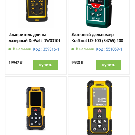
Измеритель длины
Лазерный дальномер
лазерный DeWalt DW03101
Kraftool LD-100 (34765) 100
м
В наличии
Код: 359316-1
В наличии
Код: 551059-1
19947 ₽
9530 ₽
купить
купить