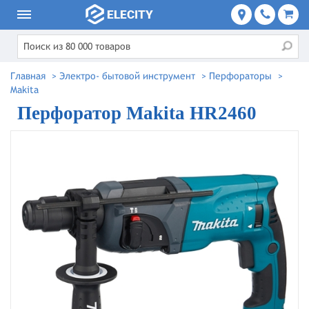
Главная
>
Электро- бытовой инструмент
>
Перфораторы
>
Makita
Перфоратор Makita HR2460