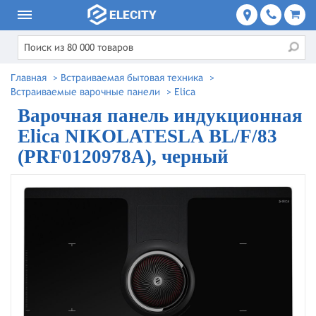
Главная
>
Встраиваемая бытовая техника
>
Встраиваемые варочные панели
>
Elica
Варочная панель индукционная
Elica NIKOLATESLA BL/F/83
(PRF0120978A), черный