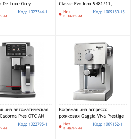
o De Luxe Grey
Classic Evo Inox 9481/11,
1/64), серый/черный
нержавеющая сталь
Код: 1027344-1
Нет
Код: 1009150-1S
ичии
в наличии
шина автоматическая
Кофемашина эспрессо
 Cadorna Pres OTC AN
рожковая Gaggia Viva Prestige
1, серый
RI8437/11
Код: 1022795-1
Нет
Код: 1009152-1
ичии
в наличии