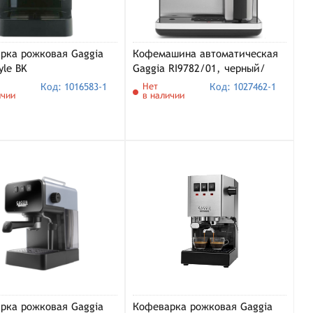
рка рожковая Gaggia
Кофемашина автоматическая
yle BK
Gaggia RI9782/01, черный/
серебристый
Код: 1016583-1
Нет
Код: 1027462-1
ичии
в наличии
рка рожковая Gaggia
Кофеварка рожковая Gaggia