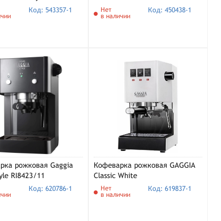
/01)
Код: 543357-1
Нет
Код: 450438-1
ичии
в наличии
рка рожковая Gaggia
Кофеварка рожковая GAGGIA
yle RI8423/11
Classic White
Код: 620786-1
Нет
Код: 619837-1
ичии
в наличии