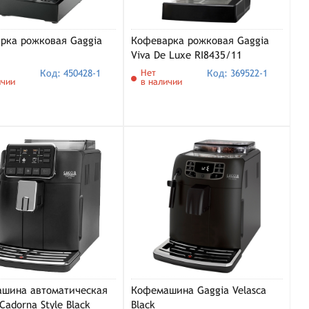
рка рожковая Gaggia
Кофеварка рожковая Gaggia
Viva De Luxe RI8435/11
Код: 450428-1
Нет
Код: 369522-1
ичии
в наличии
шина автоматическая
Кофемашина Gaggia Velasсa
Cadorna Style Black
Black