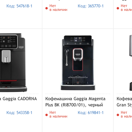
(RI9600
Код: 547618-1
Нет
Код: 365770-1
Нет
в наличии
в нал
 Gaggia CADORNA
Кофемашина Gaggia Magenta
Кофева
Plus BK (RI8700/01), черный
Gran St
Код: 543358-1
Нет
Код: 619841-1
Нет
в наличии
в нал