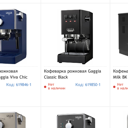
рожковая
Кофеварка рожковая Gaggia
Кофема
ggia Viva Chic
Classic Black
Milk BK
ний)
Код: 619846-1
Нет
Код: 619850-1
Нет
в наличии
в нал