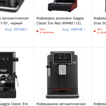
 автоматическая
Кофеварка рожковая Gaggia
Кофева
81/01, черный
Classic Evo Red (RI9481/12),
Gran St
красный
Код: 1027460-1
Нет
Код: 1009148-1
Нет
в наличии
в нал
aggia Classic Evo
Кофемашина автоматическая
Кофева