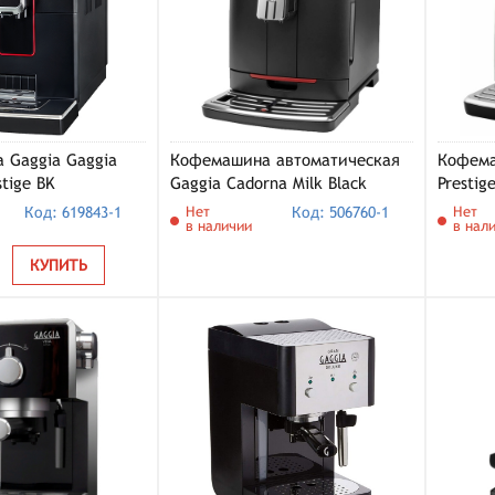
 Gaggia Gaggia
Кофемашина автоматическая
Кофема
tige BK
Gaggia Cadorna Milk Black
Prestig
, черный
(RI9603/01)
Код: 619843-1
Нет
Код: 506760-1
Нет
в наличии
в нал
КУПИТЬ