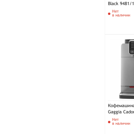
Black 9481/
Нет
в наличии
Кофемашина
Gaggia Cado
RI9604/01, 
Нет
в наличии
черный