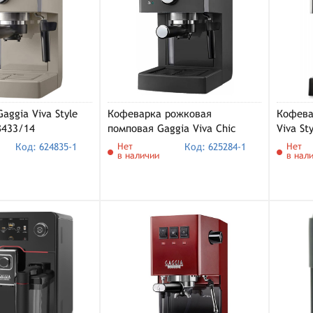
aggia Viva Style
Кофеварка рожковая
Кофева
8433/14
помповая Gaggia Viva Chic
Viva St
8433/13 (серый)
(RI843
Код: 624835-1
Нет
Код: 625284-1
Нет
в наличии
в нал