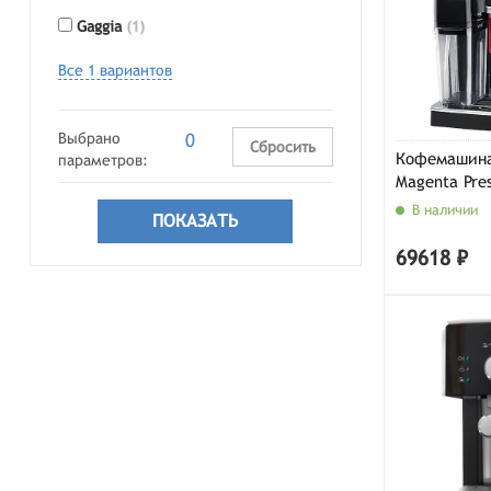
Gaggia
(1)
Все 1 вариантов
Выбрано
0
Сбросить
Кофемашина
параметров:
Magenta Pres
(RI8702/01)
В наличии
69618 ₽