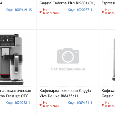
14
Gaggia Cadorna Plus RI9601/01,
Espress
черный
(EG211
Код: 1009149-1S
Нет
Код: 1020957-1
Нет
в наличии
в нал
 автоматическая
Кофеварка рожковая Gaggia
Кофема
rna Prestige OTC
Viva Deluxe RI8435/11
Gaggia
серебристый/
9604/0
Код: 1020958-1
Нет
Код: 1009151-1
Нет
в наличии
в нал