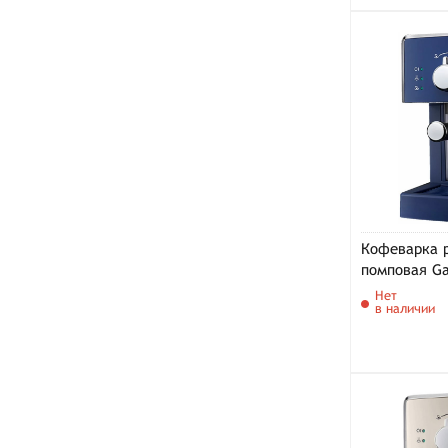
Кофеварка 
помповая Ga
8433/12 (си
Нет
в наличии