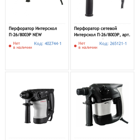
Перфоратор Интерскол
Перфоратор сетевой
П-26/800ЭР NEW
Интерскол П-26/800ЭР, арт.
426.0.1.00 (кейс в
Нет
Код: 402744-1
Нет
Код: 265121-1
комплекте)
в наличии
в наличии