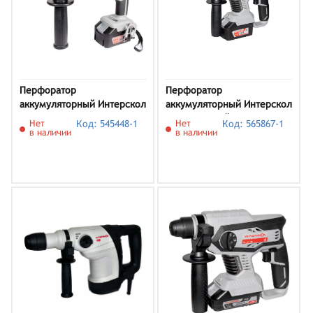
Перфоратор
Перфоратор
аккумуляторный Интерскол
аккумуляторный Интерскол
ПА-18/18Л2, арт. 329.4.1.74
ПА-24/18В кейс, без
Нет
Код: 545448-1
Нет
Код: 565867-1
(кейс, с 1 АКБ и ЗУ)
аккумулятора
в наличии
в наличии