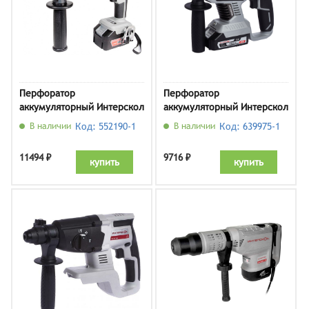
Перфоратор
Перфоратор
аккумуляторный Интерскол
аккумуляторный Интерскол
ПА-18/18Л2, арт. 329.2.2.74
ПА-24/18В, арт. 579.4.1.70
В наличии
Код: 552190-1
В наличии
Код: 639975-1
(кейс, с 2 АКБ и ЗУ)
(кейс, с 1 АКБ и ЗУ)
11494 ₽
9716 ₽
купить
купить