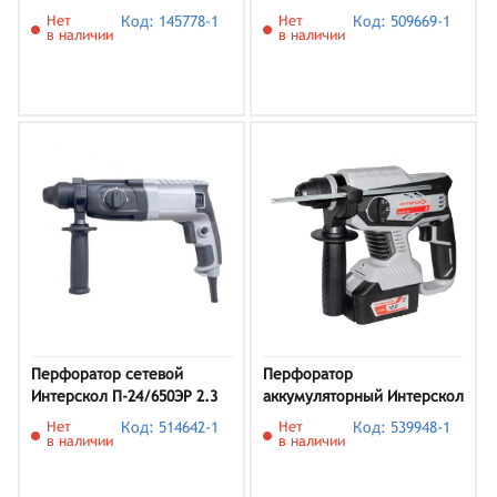
Дж
Нет
Код: 145778-1
Нет
Код: 509669-1
в наличии
в наличии
Перфоратор сетевой
Перфоратор
Интерскол П-24/650ЭР 2.3
аккумуляторный Интерскол
Дж
ПА-24/18В Li-Ion 4.0 А·ч 18
Нет
Код: 514642-1
Нет
Код: 539948-1
В х1 кейс Li-Ion 18 В 2.2 Дж
в наличии
в наличии