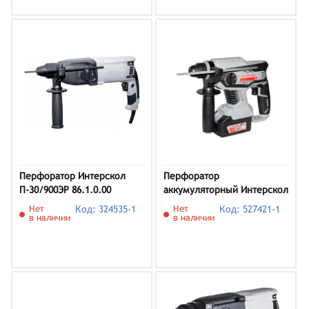
Перфоратор Интерскол
Перфоратор
П-30/900ЭР 86.1.0.00
аккумуляторный Интерскол
ПА-24/18В Li-Ion 2.0 А·ч 18
Нет
Код: 324535-1
Нет
Код: 527421-1
В х2 кейс Li-Ion 18 В 2.2 Дж
в наличии
в наличии