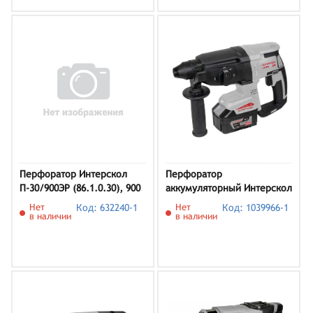
Перфоратор Интерскол
Перфоратор
П-30/900ЭР (86.1.0.30), 900
аккумуляторный Интерскол
Вт
ПА-28/18ВM, арт. 732.4.1.70
Нет
Код: 632240-1
Нет
Код: 1039966-1
(кейс, с 1 АКБ и ЗУ)
в наличии
в наличии