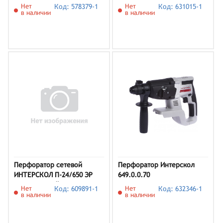
ПА-24/18В кейс (579.0.0.70)
Нет
Код: 578379-1
Нет
Код: 631015-1
(без АКБ и ЗУ)
в наличии
в наличии
Перфоратор сетевой
Перфоратор Интерскол
ИНТЕРСКОЛ П-24/650 ЭР
649.0.0.70
428.3.2.00 кейс
Нет
Код: 609891-1
Нет
Код: 632346-1
в наличии
в наличии