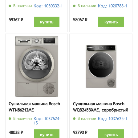
В наличии
Код: 1050332-1
В наличии
Код: 1020788-1
59367 ₽
58067 ₽
купить
купить
Сушильная машина Bosch
Сушильная машина Bosch
WTN86212ME
WQB245BXME, серебристый
В наличии
Код: 1037624-
В наличии
Код: 1037625-1
1S
48038 ₽
92790 ₽
купить
купить