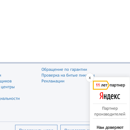
Обращение по гарантии
и
Проверка на битые пиксели
x
вщиков
Рекламации
11
лет партнер
 центры
иальности
Партнер
производителей
Нам доверяют