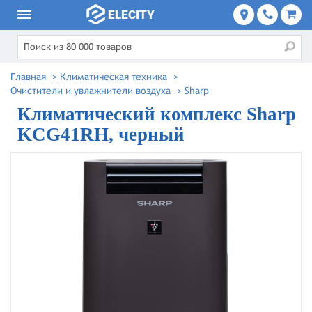
Главная
>
Климатическая техника
>
Очистители и увлажнители воздуха
>
Sharp
Климатический комплекс Sharp
KCG41RH, черный