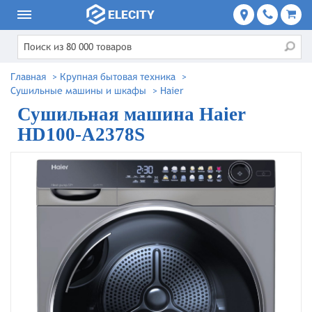
Главная
>
Крупная бытовая техника
>
Сушильные машины и шкафы
>
Haier
Сушильная машина Haier
HD100-A2378S