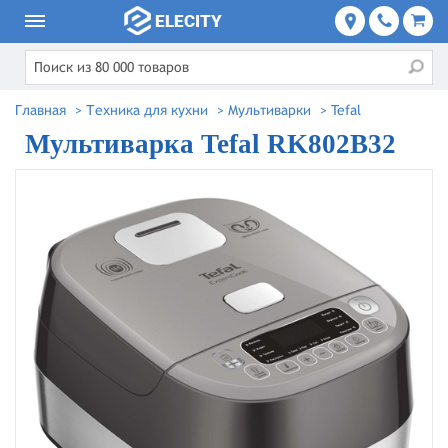
Главная
>
Техника для кухни
>
Мультиварки
>
Tefal
Мультиварка Tefal RK802B32