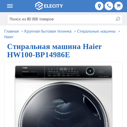
Главная
>
Крупная бытовая техника
>
Стиральные машины
>
Haier
Стиральная машина Haier
HW100-BP14986E