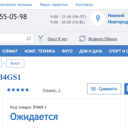
лючение техники
Наши гарантии
Контакты
55-05-98
Нижний
9:00 - 21:00 (ПН-ПТ)
Новгород
9:00 - 20:00 (СБ-ВС)
Опыт 8 лет
Возврат/Обмен
КЛИМАТ
КОМП. ТЕХНИКА
ФОТО
ДОМ И ДАЧА
СПОРТ И 
>
Bosch
634GS1
Сравнить
Отзывов: 3
Код товара: 81669-1
Ожидается