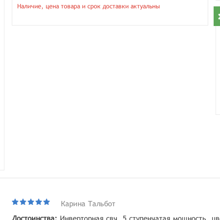
Наличие, цена товара и срок доставки актуальны
Карина Тальбот
Достоинства:
Инверторная свч, 5 ступенчатая мощность, ц