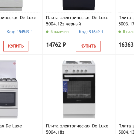
рическая De Luxe
Плита электрическая De Luxe
Плита 
5004.12э черный
5003.1
Код: 154549-1
В наличии
Код: 91649-1
В нал
14762 ₽
16363
КУПИТЬ
КУПИТЬ
ая De Luxe
Плита электрическая De Luxe
Плита 
5004.18э
5004.1