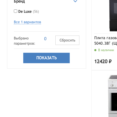
Бренд
De Luxe
(56)
Все 1 вариантов
Плита газов
Выбрано
0
Сбросить
5040.38Г (Щ
параметров:
В наличии
12420 ₽