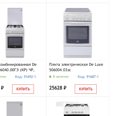
комбинированная De
Плита электрическая De Luxe
06040.00ГЭ (КР) ЧР,
506004.03эс
ичии
Код: 91692-1
В наличии
Код: 91687-1
 ₽
25628 ₽
КУПИТЬ
КУПИТЬ