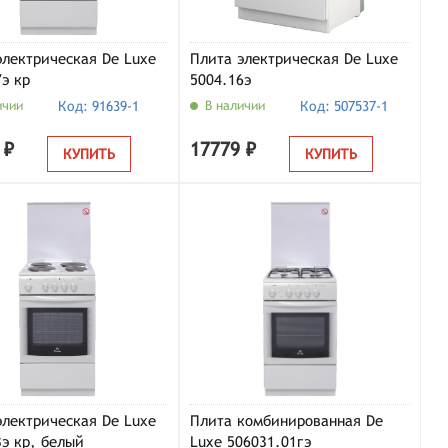
электрическая De Luxe
Плита электрическая De Luxe
7э кр
5004.16э
ичии
Код: 91639-1
В наличии
Код: 507537-1
 ₽
17779 ₽
КУПИТЬ
КУПИТЬ
электрическая De Luxe
Плита комбинированная De
3э кр, белый
Luxe 506031.01гэ