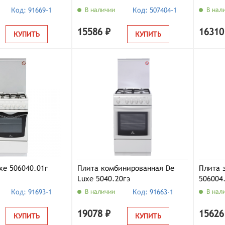
Код: 91669-1
В наличии
Код: 507404-1
В нал
15586 ₽
16310
КУПИТЬ
КУПИТЬ
xe 506040.01г
Плита комбинированная De
Плита 
Luxe 5040.20гэ
506004
Код: 91693-1
В наличии
Код: 91663-1
В нал
19078 ₽
15626
КУПИТЬ
КУПИТЬ