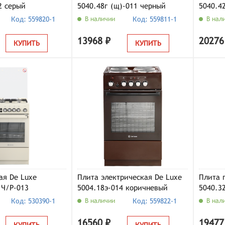
2 серый
5040.48г (щ)-011 черный
5040.4
Код: 559820-1
В наличии
Код: 559811-1
В нал
13968 ₽
20276
КУПИТЬ
КУПИТЬ
ая De Luxe
Плита электрическая De Luxe
Плита 
 Ч/Р-013
5004.18э-014 коричневый
5040.3
эмаль (без крышки)
Код: 530390-1
В наличии
Код: 559822-1
В нал
16560 ₽
19477