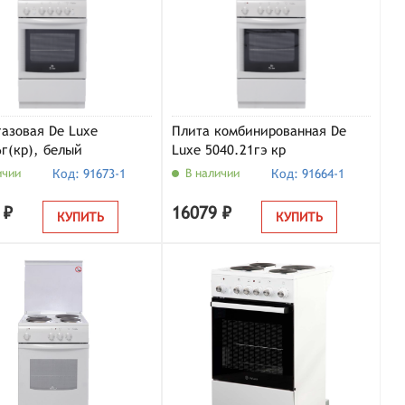
газовая De Luxe
Плита комбинированная De
6г(кр), белый
Luxe 5040.21гэ кр
ичии
Код: 91673-1
В наличии
Код: 91664-1
 ₽
16079 ₽
КУПИТЬ
КУПИТЬ