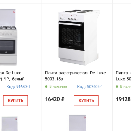
ая De Luxe
Плита электрическая De Luxe
Плита 
Р) ЧР, белый
5003.18э
Luxe 5
белый
Код: 91680-1
В наличии
Код: 507405-1
В нал
16420 ₽
19128
КУПИТЬ
КУПИТЬ