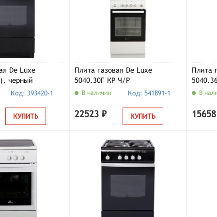
ая De Luxe
Плита газовая De Luxe
Плита 
), черный
5040.30Г КР Ч/Р
5040.3
Код: 393420-1
В наличии
Код: 541891-1
В нал
22523 ₽
15658
КУПИТЬ
КУПИТЬ