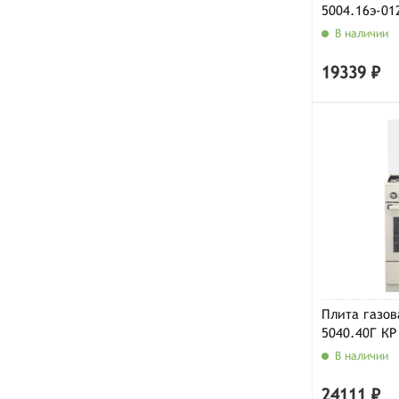
5004.16э-01
В наличии
19339 ₽
Плита газов
5040.40Г КР
В наличии
24111 ₽