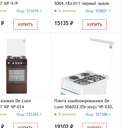
2Г КР Ч/Р
5004.18э-011 черный эмаль
(без крышки)
ичии
Код: 531019-1
В наличии
Код: 559821-1
 ₽
15135 ₽
КУПИТЬ
КУПИТЬ
газовая De Luxe
Плита комбинированная De
2Г КР ЧР-014
Luxe 506022.05гэ(кр) ЧР-030,
белый
ичии
Код: 531283-1
В наличии
Код: 551588-1
 ₽
19102 ₽