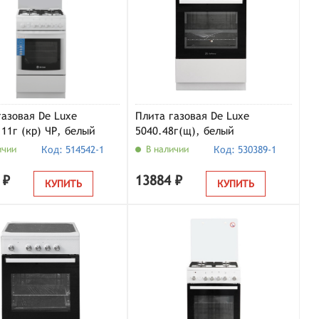
газовая De Luxe
Плита газовая De Luxe
.11г (кр) ЧР, белый
5040.48г(щ), белый
ичии
Код: 514542-1
В наличии
Код: 530389-1
 ₽
13884 ₽
КУПИТЬ
КУПИТЬ