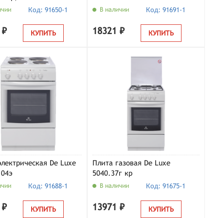
ичии
Код: 91650-1
В наличии
Код: 91691-1
 ₽
18321 ₽
КУПИТЬ
КУПИТЬ
электрическая De Luxe
Плита газовая De Luxe
.04э
5040.37г кр
ичии
Код: 91688-1
В наличии
Код: 91675-1
 ₽
13971 ₽
КУПИТЬ
КУПИТЬ