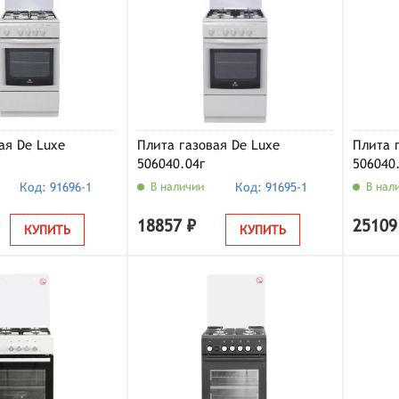
ая De Luxe
Плита газовая De Luxe
Плита 
506040.04г
506040
Код: 91696-1
В наличии
Код: 91695-1
В нал
18857 ₽
25109
КУПИТЬ
КУПИТЬ