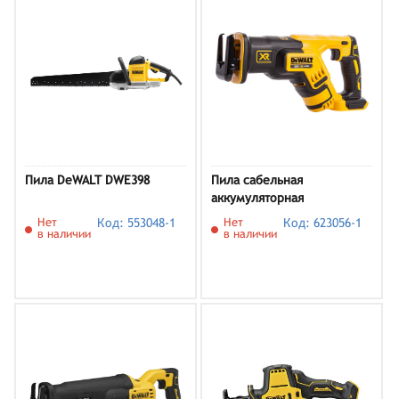
Пила DeWALT DWE398
Пила сабельная
аккумуляторная
бесщеточная DEWALT
Нет
Код: 553048-1
Нет
Код: 623056-1
DCS367N- XJ 18.0 В XR 0-
в наличии
в наличии
2900 ход/мин