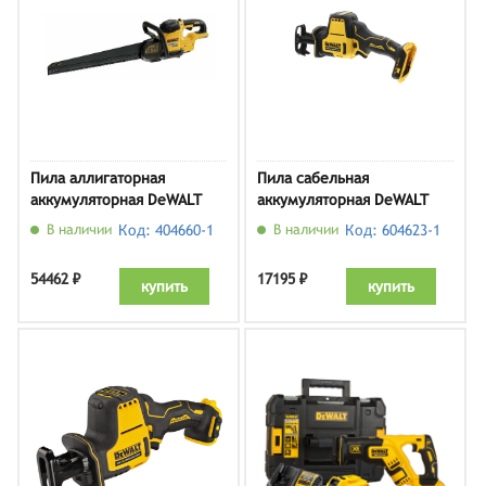
Пила аллигаторная
Пила сабельная
аккумуляторная DeWALT
аккумуляторная DeWALT
DCS397N, без АКБ и ЗУ
DCS369N, без АКБ и ЗУ
В наличии
Код: 404660-1
В наличии
Код: 604623-1
54462 ₽
17195 ₽
купить
купить