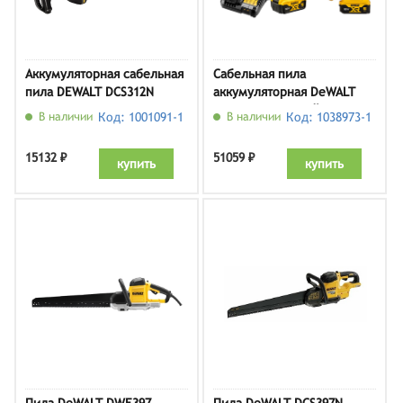
Аккумуляторная сабельная
Сабельная пила
пила DEWALT DCS312N
аккумуляторная DeWALT
DCS367P2-QW (кейс, с 2 АКБ
В наличии
Код: 1001091-1
В наличии
Код: 1038973-1
и ЗУ)
15132 ₽
51059 ₽
купить
купить